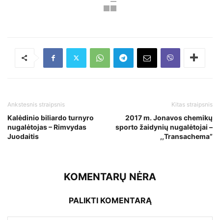
Ankstesnis straipsnis
Kitas straipsnis
Kalėdinio biliardo turnyro
2017 m. Jonavos chemikų
nugalėtojas – Rimvydas
sporto žaidynių nugalėtojai –
Juodaitis
,,Transachema”
KOMENTARŲ NĖRA
PALIKTI KOMENTARĄ