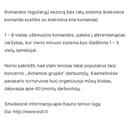
Komandos reguliarųjį sezoną žais ratų sistema (kiekviena
komanda susitiks su kiekviena kita komanda).
1 – 8 vietas užėmusios komandos, pateks į atkrentamąsias
varžybas, kur vieno minuso sistema bus išaiškinta 1 – 3
vietų laimėtojai.
Norisi pabrėžti, kad stalo tenisas labai populiarus tarp
koncerno ,,Achemos grupės“ darbuotojų. Kasmetinėse
pavasario turnyruose kurį organizuoja mūsų klubas,
dalyvauja apie 40 įmonių darbuotojų.
Smulkesnė informacija apie Kauno teniso lygą
čia: http://www.kstl.lt