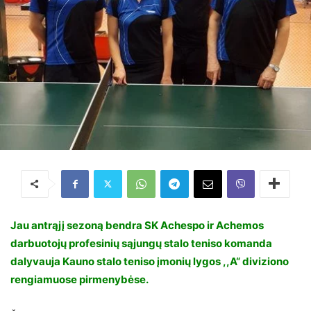
Jau antrąjį sezoną bendra SK Achespo ir Achemos
darbuotojų profesinių sąjungų stalo teniso komanda
dalyvauja Kauno stalo teniso įmonių lygos ,,A“ diviziono
rengiamuose pirmenybėse.