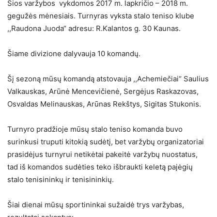
Šios varžybos vykdomos 2017 m. lapkričio – 2018 m.
gegužės mėnesiais. Turnyras vyksta stalo teniso klube
,,Raudona Juoda“ adresu: R.Kalantos g. 30 Kaunas.
Šiame divizione dalyvauja 10 komandų.
Šį sezoną mūsų komandą atstovauja ,,Achemiečiai“ Saulius
Valkauskas, Arūnė Mencevičienė, Sergėjus Raskazovas,
Osvaldas Melinauskas, Arūnas Rekštys, Sigitas Stukonis.
Turnyro pradžioje mūsų stalo teniso komanda buvo
surinkusi truputi kitokią sudėtį, bet varžybų organizatoriai
prasidėjus turnyrui netikėtai pakeitė varžybų nuostatus,
tad iš komandos sudėties teko išbraukti keletą pajėgių
stalo tenisininkų ir tenisininkių.
Šiai dienai mūsų sportininkai sužaidė trys varžybas,