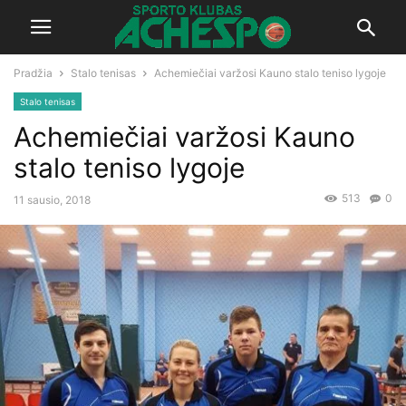
Pradžia
Stalo tenisas
Achemiečiai varžosi Kauno stalo teniso lygoje
Stalo tenisas
Achemiečiai varžosi Kauno
stalo teniso lygoje
513
0
11 sausio, 2018