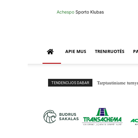
Achespo
Sporto Klubas
APIE MUS
TRENIRUOTĖS
P
Tarptautiniame turny
TENDENCIJOS DABAR