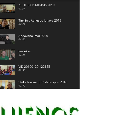
ACHESPO SMIGINIS 2019
01:54
Tinklinis Achespo Jonava 2019
02:21
Apdovanojimai 2018
04:40
kasiukas
03:44
VID 20190120 122155
00:58
Stalo Tenisas | SK Achespo - 2018
02:42
Achespo - Jonavos Sporto Arena
03:42
Achespo Finalas