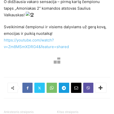
O didžiausia vakaro sensacija – pirmą kartą čempionu
tapęs „Amoniakas 2“ komandos atstovas Saulius
Valkauskas!
Sveikinimai čempionui ir visiems dalyviams už gerą kovą,
emocijas ir puikią nuotaiką!
https://youtube.com/watch?
v=Zm8MSmXDRG4&feature=shared
Ankstesnis straipsnis
Kitas straipsnis