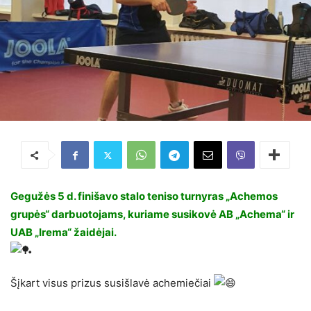
Gegužės 5 d. finišavo stalo teniso turnyras „Achemos
grupės“ darbuotojams, kuriame susikovė AB „Achema“ ir
UAB „Irema“ žaidėjai.
Šįkart visus prizus susišlavė achemiečiai