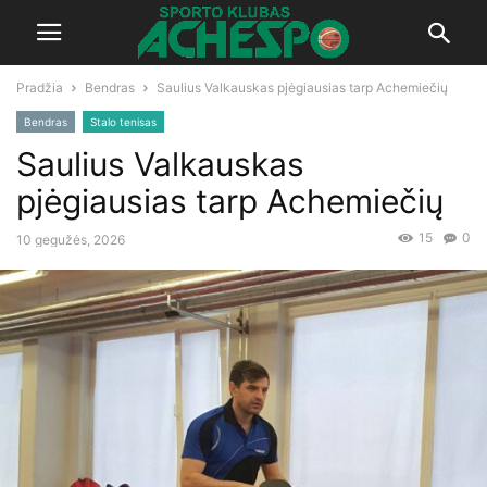
Pradžia
Bendras
Saulius Valkauskas pjėgiausias tarp Achemiečių
Bendras
Stalo tenisas
Saulius Valkauskas
pjėgiausias tarp Achemiečių
15
0
10 gegužės, 2026