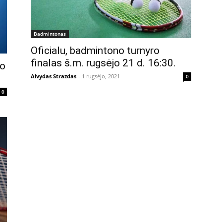
Badmintonas
Oficialu, badmintono turnyro
finalas š.m. rugsėjo 21 d. 16:30.
jo
Alvydas Strazdas
-
1 rugsėjo, 2021
0
0