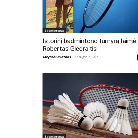
Badmintonas
Istorinį badmintono turnyrą laimė
Robertas Giedraitis
Alvydas Strazdas
-
22 rugsėjo, 2021
Badmintonas