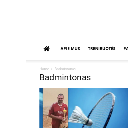
APIE MUS
TRENIRUOTĖS
P
Home
Badmintonas
Badmintonas