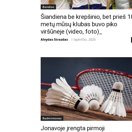
Bendras
Šiandiena be krepšinio, bet prieš 1
metų mūsų klubas buvo piko
viršūnėje (video, foto)_
Alvydas Strazdas
-
1 lapkričio, 2020
Badmintonas
Jonavoje įrengta pirmoji