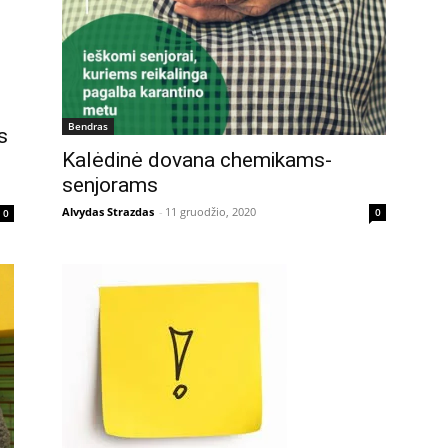
Bendras
s
Kalėdinė dovana chemikams-
senjorams
Alvydas Strazdas
-
11 gruodžio, 2020
0
0