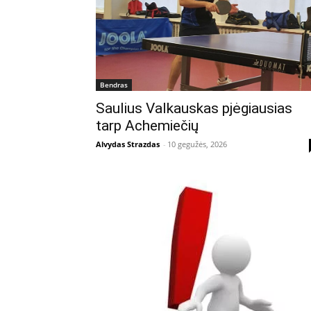
Bendras
Saulius Valkauskas pjėgiausias
tarp Achemiečių
Alvydas Strazdas
-
10 gegužės, 2026