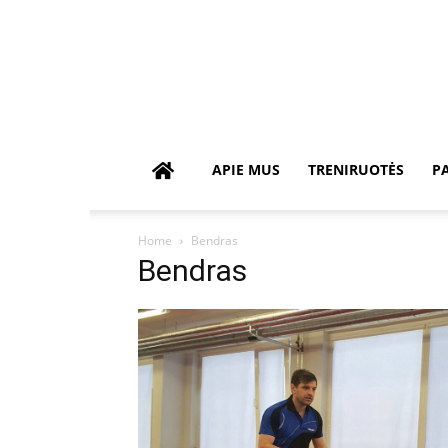
APIE MUS
TRENIRUOTĖS
P
Home
Bendras
Bendras