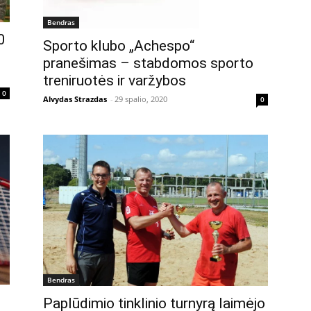
Bendras
0
Sporto klubo „Achespo“
pranešimas – stabdomos sporto
treniruotės ir varžybos
0
Alvydas Strazdas
-
29 spalio, 2020
0
Bendras
Paplūdimio tinklinio turnyrą laimėjo