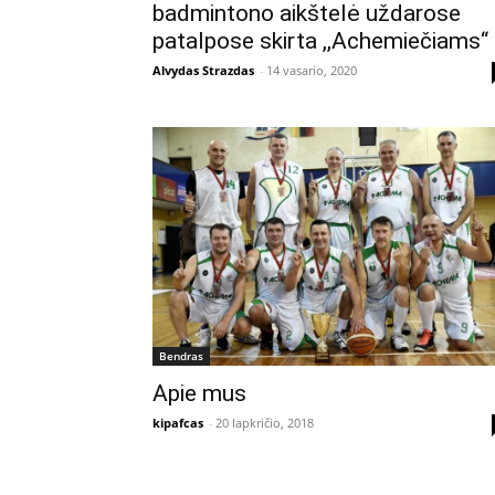
badmintono aikštelė uždarose
patalpose skirta ,,Achemiečiams“
Alvydas Strazdas
-
14 vasario, 2020
Bendras
Apie mus
kipafcas
-
20 lapkričio, 2018