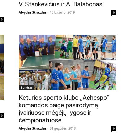
V. Stankevičius ir A. Balabonas
Alvydas Strazdas
-
15 birželio, 2019
0
0
Bendras
Keturios sporto klubo ,,Achespo“
komandos baigė pasirodymą
įvairiuose mėgėjų lygose ir
0
čempionatuose
Alvydas Strazdas
-
31 gegužės, 2018
0