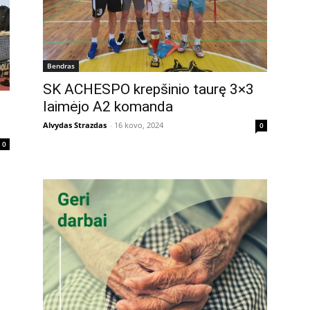
Bendras
SK ACHESPO krepšinio taurę 3×3
laimėjo A2 komanda
Alvydas Strazdas
-
16 kovo, 2024
0
0