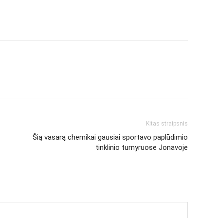
X
WhatsApp
Telegram
Email
Kitas straipsnis
Šią vasarą chemikai gausiai sportavo paplūdimio
tinklinio turnyruose Jonavoje