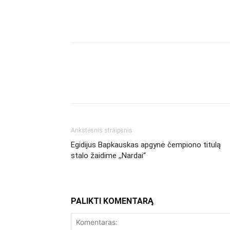
Facebook
Dalintis
Ankstesnis straipsnis
Egidijus Bapkauskas apgynė čempiono titulą
stalo žaidime ,,Nardai“
PALIKTI KOMENTARĄ