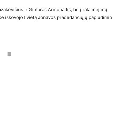
zakevičius ir Gintaras Armonaitis, be pralaimėjimų
ose iškovojo I vietą Jonavos pradedančiųjų paplūdimio