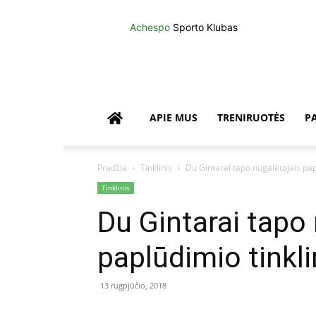
Achespo
Sporto Klubas
APIE MUS
TRENIRUOTĖS
P
Pradžia
Tinklinis
Du Gintarai tapo nugalėtojais pap
Tinklinis
Du Gintarai tapo
paplūdimio tinkli
13 rugpjūčio, 2018