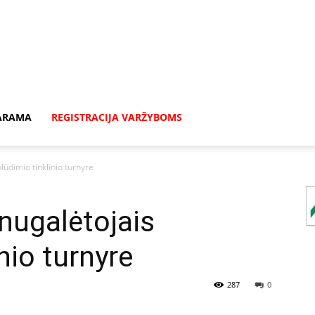
ARAMA
REGISTRACIJA VARŽYBOMS
lūdimio tinklinio turnyre
 nugalėtojais
nio turnyre
287
0