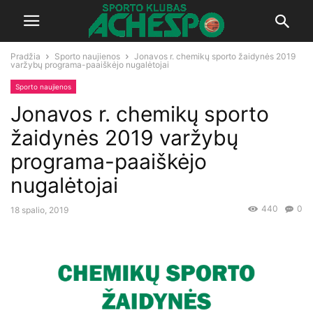
Pradžia
Sporto naujienos
Jonavos r. chemikų sporto žaidynės 2019
varžybų programa-paaiškėjo nugalėtojai
Sporto naujienos
Jonavos r. chemikų sporto
žaidynės 2019 varžybų
programa-paaiškėjo
nugalėtojai
440
0
18 spalio, 2019