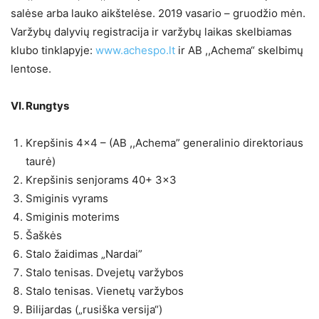
salėse arba lauko aikštelėse. 2019 vasario – gruodžio mėn.
Varžybų dalyvių registracija ir varžybų laikas skelbiamas
klubo tinklapyje:
www.achespo.lt
ir AB ,,Achema“ skelbimų
lentose.
VI. Rungtys
Krepšinis 4×4 – (AB ,,Achema” generalinio direktoriaus
taurė)
Krepšinis senjorams 40+ 3×3
Smiginis vyrams
Smiginis moterims
Šaškės
Stalo žaidimas „Nardai”
Stalo tenisas. Dvejetų varžybos
Stalo tenisas. Vienetų varžybos
Bilijardas („rusiška versija“)