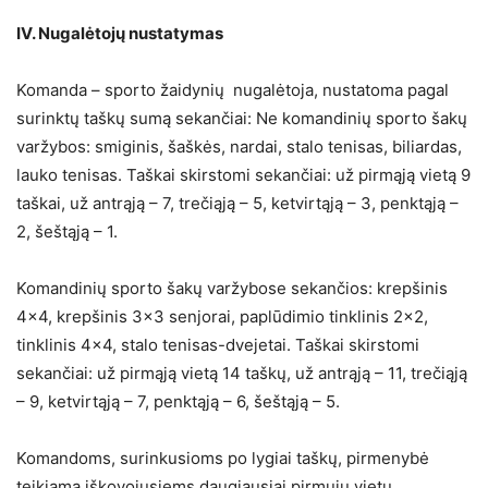
IV. Nugalėtojų nustatymas
Komanda – sporto žaidynių nugalėtoja, nustatoma pagal
surinktų taškų sumą sekančiai: Ne komandinių sporto šakų
varžybos: smiginis, šaškės, nardai, stalo tenisas, biliardas,
lauko tenisas. Taškai skirstomi sekančiai: už pirmąją vietą 9
taškai, už antrąją – 7, trečiąją – 5, ketvirtąją – 3, penktąją –
2, šeštąją – 1.
Komandinių sporto šakų varžybose sekančios: krepšinis
4×4, krepšinis 3×3 senjorai, paplūdimio tinklinis 2×2,
tinklinis 4×4, stalo tenisas-dvejetai. Taškai skirstomi
sekančiai: už pirmąją vietą 14 taškų, už antrąją – 11, trečiąją
– 9, ketvirtąją – 7, penktąją – 6, šeštąją – 5.
Komandoms, surinkusioms po lygiai taškų, pirmenybė
teikiama iškovojusiems daugiausiai pirmųjų vietų