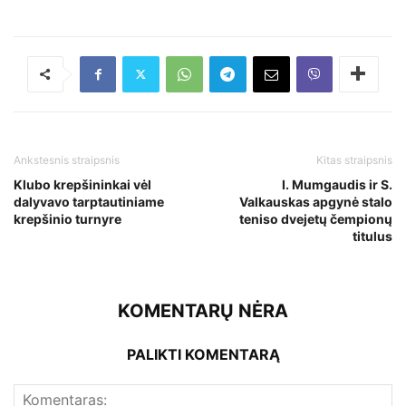
Ankstesnis straipsnis
Kitas straipsnis
Klubo krepšininkai vėl
I. Mumgaudis ir S.
dalyvavo tarptautiniame
Valkauskas apgynė stalo
krepšinio turnyre
teniso dvejetų čempionų
titulus
KOMENTARŲ NĖRA
PALIKTI KOMENTARĄ