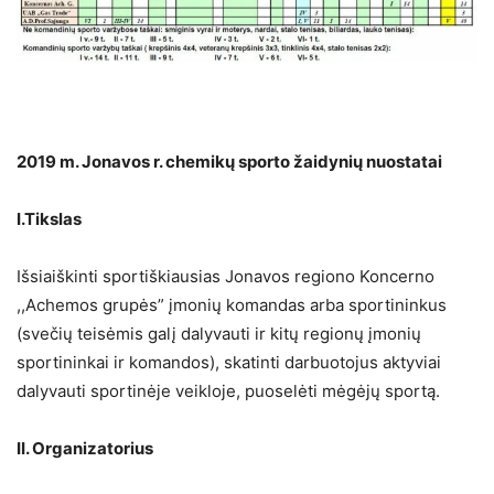
2019 m. Jonavos r. chemikų sporto žaidynių nuostatai
I.Tikslas
Išsiaiškinti sportiškiausias Jonavos regiono Koncerno
,,Achemos grupės” įmonių komandas arba sportininkus
(svečių teisėmis galį dalyvauti ir kitų regionų įmonių
sportininkai ir komandos), skatinti darbuotojus aktyviai
dalyvauti sportinėje veikloje, puoselėti mėgėjų sportą.
II. Organizatorius