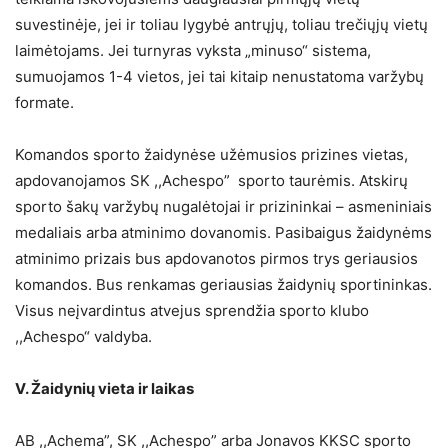
suvestinėje, jei ir toliau lygybė antrųjų, toliau trečiųjų vietų
laimėtojams. Jei turnyras vyksta „minuso“ sistema,
sumuojamos 1-4 vietos, jei tai kitaip nenustatoma varžybų
formate.
Komandos sporto žaidynėse užėmusios prizines vietas,
apdovanojamos SK ,,Achespo” sporto taurėmis. Atskirų
sporto šakų varžybų nugalėtojai ir prizininkai – asmeniniais
medaliais arba atminimo dovanomis. Pasibaigus žaidynėms
atminimo prizais bus apdovanotos pirmos trys geriausios
komandos. Bus renkamas geriausias žaidynių sportininkas.
Visus neįvardintus atvejus sprendžia sporto klubo
,,Achespo“ valdyba.
V. Žaidynių vieta ir laikas
AB ,,Achema”, SK ,,Achespo” arba Jonavos KKSC sporto