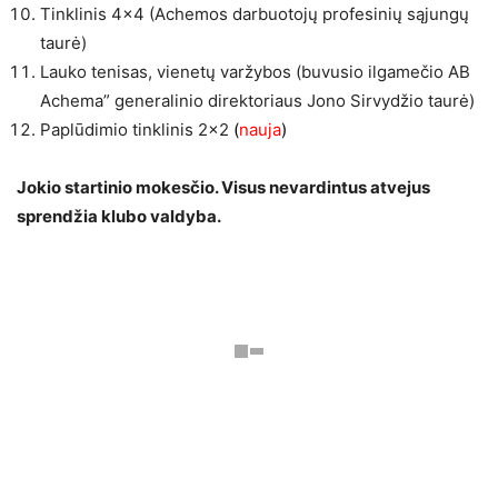
Tinklinis 4×4 (Achemos darbuotojų profesinių sąjungų
taurė)
Lauko tenisas, vienetų varžybos (buvusio ilgamečio AB
Achema” generalinio direktoriaus Jono Sirvydžio taurė)
Paplūdimio tinklinis 2×2
(
nauja
)
Jokio startinio mokesčio. Visus nevardintus atvejus
sprendžia klubo valdyba.