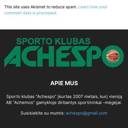
This site uses Akismet to reduce spam.
Learn how your
comment data is processed.
APIE MUS
Sporto klubas “Achespo” įkurtas 2007 metais, kurį vieniją
AB “Achemos” gamykloje dirbantys sportininkai -mėgėjai.
Susisiekite su mumis:
achespo@gmail.com