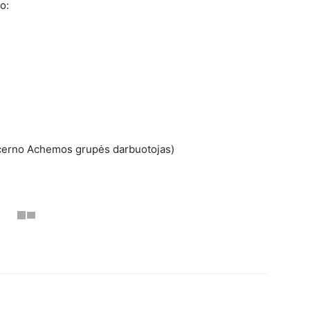
o:
oncerno Achemos grupės darbuotojas)