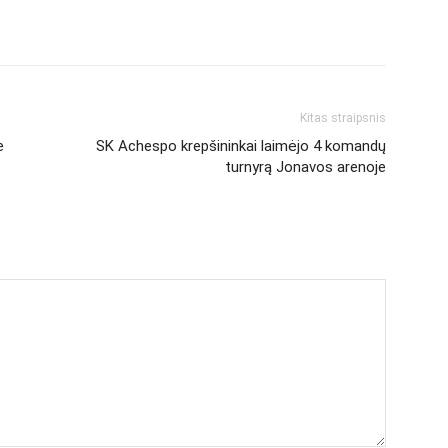
X
WhatsApp
Telegram
Email
Kitas straipsnis
e
SK Achespo krepšininkai laimėjo 4 komandų
turnyrą Jonavos arenoje