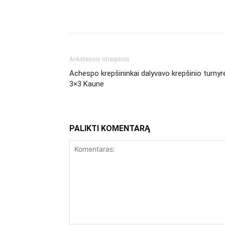
Facebook
Dalintis
Ankstesnis straipsnis
Achespo krepšininkai dalyvavo krepšinio turnyr
3×3 Kaune
PALIKTI KOMENTARĄ