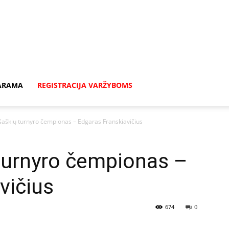
ARAMA
REGISTRACIJA VARŽYBOMS
šaškių turnyro čempionas – Edgaras Franskiavičius
turnyro čempionas –
vičius
674
0