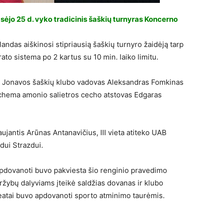
sėjo 25 d. vyko tradicinis šaškių turnyras Koncerno
landas aiškinosi stipriausią šaškių turnyro žaidėją tarp
to sistema po 2 kartus su 10 min. laiko limitu.
s Jonavos šaškių klubo vadovas Aleksandras Fomkinas
Achema amonio salietros cecho atstovas Edgaras
jantis Arūnas Antanavičius, III vieta atiteko UAB
dui Strazdui.
apdovanoti buvo pakviesta šio renginio pravedimo
ržybų dalyviams įteikė saldžias dovanas ir klubo
reatai buvo apdovanoti sporto atminimo taurėmis.