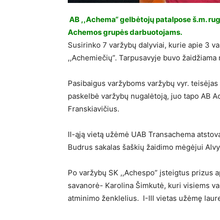
AB ,,Achema“ gelbėtojų patalpose š.m. rug
Achemos grupės darbuotojams.
Susirinko 7 varžybų dalyviai, kurie apie 3 va
,,Achemiečių”. Tarpusavyje buvo žaidžiama ra
Pasibaigus varžyboms varžybų vyr. teisėja
paskelbė varžybų nugalėtoją, juo tapo AB 
Franskiavičius.
II-ąją vietą užėmė UAB Transachema atstovau
Budrus sakalas šaškių žaidimo mėgėjui Alvy
Po varžybų SK ,,Achespo” įsteigtus prizus 
savanorė- Karolina Šimkutė, kuri visiems va
atminimo ženklelius. I-III vietas užėmę lau