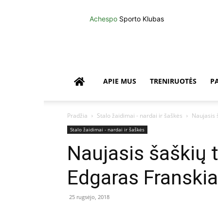
Achespo
Sporto Klubas
APIE MUS
TRENIRUOTĖS
P
Pradžia
Stalo žaidimai - nardai ir šaškės
Naujasis 
Stalo žaidimai - nardai ir šaškės
Naujasis šaškių 
Edgaras Franskia
25 rugsėjo, 2018