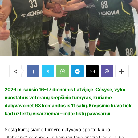
2026 m. sausio 16–17 dienomis Latvijoje, Cėsyse, vyko
nuostabus veteranų krepšinio turnyras, kuriame
dalyvavo net 63 komandos iš 11 šalių. Krepšinio buvo tiek,
kad užtektų visai žiemai – ir dar liktų pavasariui.
Šeštą kartą šiame turnyre dalyvavo sporto klubo
„Achespo“ komanda. Ir, kaip jau tapo gražia tradicija, be