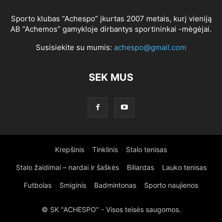
Sporto klubas “Achespo” įkurtas 2007 metais, kurį vieniją
AB “Achemos” gamykloje dirbantys sportininkai -mėgėjai.
Susisiekite su mumis:
achespo@gmail.com
SEK MUS
Krepšinis
Tinklinis
Stalo tenisas
Stalo žaidimai – nardai ir šaškės
Biliardas
Lauko tenisas
Futbolas
Smiginis
Badmintonas
Sporto naujienos
© SK "ACHESPO" - Visos teisės saugomos.