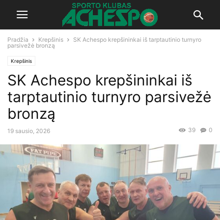
Pradžia
Krepšinis
SK Achespo krepšininkai iš tarptautinio turnyro
parsivežė bronzą
Krepšinis
SK Achespo krepšininkai iš
tarptautinio turnyro parsivežė
bronzą
39
0
19 sausio, 2026