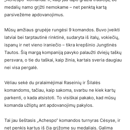
medalių namo grįžti nemokame – net penktą kartą
parsivežėme apdovanojimus.
Mūsų amžiaus grupėje rungėsi 9 komandos. Buvo įveikti
latviai bei tarptautinė rinktinė, sudaryta iš italų, vokiečių,
ispanų ir net vieno iraniečio – tikra krepšinio Jungtinės
Tautos. Šią margą kompaniją pavyko palaužti dviejų taškų
persvara, o tie du taškai, kaip žinia, kartais sveria daugiau
nei visa pergalė.
Vėliau sekė du pralaimėjimai Raseinių ir Šilalės
komandoms, tačiau, kaip sakoma, svarbu ne kiek kartų
parkenti, o kada atsistoti. To visiškai pakako, kad mūsų
komanda užliptų ant apdovanojimų pakylos.
Tai jau šeštasis „Achespo“ komandos turnyras Cėsyse, ir
net penkis kartus iš čia grįžome su medaliais. Galima