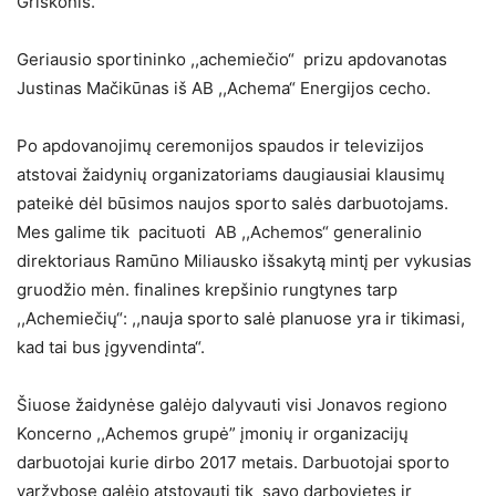
Griškonis.
Geriausio sportininko ,,achemiečio“ prizu apdovanotas
Justinas Mačikūnas iš AB ,,Achema“ Energijos cecho.
Po apdovanojimų ceremonijos spaudos ir televizijos
atstovai žaidynių organizatoriams daugiausiai klausimų
pateikė dėl būsimos naujos sporto salės darbuotojams.
Mes galime tik pacituoti AB ,,Achemos“ generalinio
direktoriaus Ramūno Miliausko išsakytą mintį per vykusias
gruodžio mėn. finalines krepšinio rungtynes tarp
,,Achemiečių“: ,,nauja sporto salė planuose yra ir tikimasi,
kad tai bus įgyvendinta“.
Šiuose žaidynėse galėjo dalyvauti visi Jonavos regiono
Koncerno ,,Achemos grupė” įmonių ir organizacijų
darbuotojai kurie dirbo 2017 metais. Darbuotojai sporto
varžybose galėjo atstovauti tik savo darbovietes ir