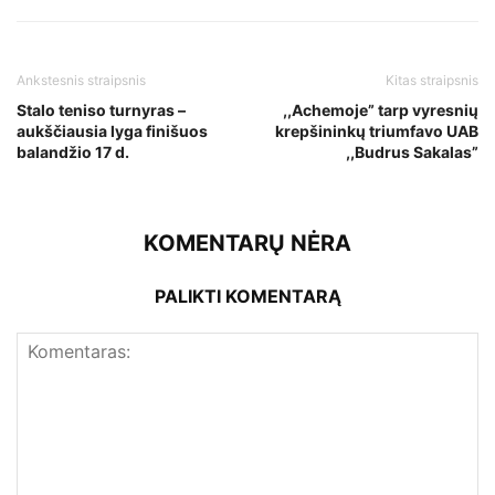
Ankstesnis straipsnis
Kitas straipsnis
Stalo teniso turnyras –
,,Achemoje” tarp vyresnių
aukščiausia lyga finišuos
krepšininkų triumfavo UAB
balandžio 17 d.
,,Budrus Sakalas”
KOMENTARŲ NĖRA
PALIKTI KOMENTARĄ