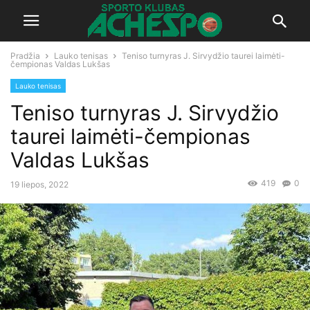
Pradžia
Lauko tenisas
Teniso turnyras J. Sirvydžio taurei laimėti-
čempionas Valdas Lukšas
Lauko tenisas
Teniso turnyras J. Sirvydžio
taurei laimėti-čempionas
Valdas Lukšas
419
0
19 liepos, 2022