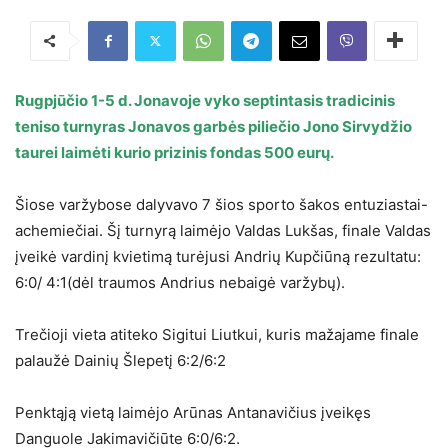
Rugpjūčio 1-5 d. Jonavoje vyko septintasis tradicinis
teniso turnyras Jonavos garbės piliečio Jono Sirvydžio
taurei laimėti kurio prizinis fondas 500 eurų.
Šiose varžybose dalyvavo 7 šios sporto šakos entuziastai-
achemiečiai. Šį turnyrą laimėjo Valdas Lukšas, finale Valdas
įveikė vardinį kvietimą turėjusi Andrių Kupčiūną rezultatu:
6:0/ 4:1(dėl traumos Andrius nebaigė varžybų).
Trečioji vieta atiteko Sigitui Liutkui, kuris mažajame finale
palaužė Dainių Šlepetį 6:2/6:2
Penktąją vietą laimėjo Arūnas Antanavičius įveikęs
Danguole Jakimavičiūte 6:0/6:2.