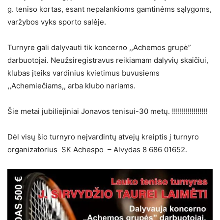
g. teniso kortas, esant nepalankioms gamtinėms sąlygoms,
varžybos vyks sporto salėje.
Turnyre gali dalyvauti tik koncerno ,,Achemos grupė”
darbuotojai. Neužsiregistravus reikiamam dalyvių skaičiui,
klubas įteiks vardinius kvietimus buvusiems
,,Achemiečiams,, arba klubo nariams.
Šie metai jubiliejiniai Jonavos tenisui-30 metų. !!!!!!!!!!!!!!!!!!
Dėl visų šio turnyro neįvardintų atvejų kreiptis į turnyro
organizatorius SK Achespo – Alvydas 8 686 01652.