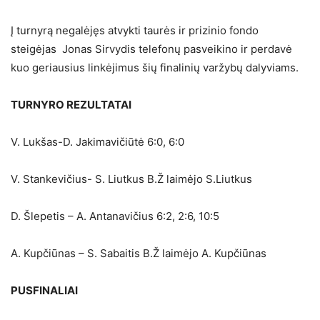
Į turnyrą negalėjęs atvykti taurės ir prizinio fondo
steigėjas Jonas Sirvydis telefonų pasveikino ir perdavė
kuo geriausius linkėjimus šių finalinių varžybų dalyviams.
TURNYRO REZULTATAI
V. Lukšas-D. Jakimavičiūtė 6:0, 6:0
V. Stankevičius- S. Liutkus B.Ž laimėjo S.Liutkus
D. Šlepetis – A. Antanavičius 6:2, 2:6, 10:5
A. Kupčiūnas – S. Sabaitis B.Ž laimėjo A. Kupčiūnas
PUSFINALIAI